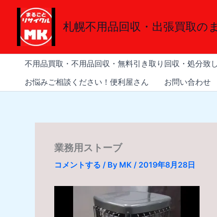
内
容
札幌不用品回収・出張買取の
を
ス
キ
不用品買取・不用品回収・無料引き取り回収・処分致
ッ
プ
お悩みご相談ください！便利屋さん
お問い合わせ
業務用ストーブ
コメントする
/ By
MK
/
2019年8月28日