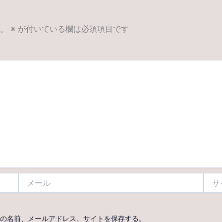
。
※
が付いている欄は必須項目です
メ
サ
ー
イ
ル
ト
の名前、メールアドレス、サイトを保存する。